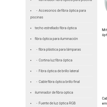
- Accesorios de fibra óptica para
piscinas
techo estrellado fibra óptica
Mit
óp
fibra óptica para iluminación
- fibra plástica para lámparas
- Cortina luz fibra óptica
- Fibra óptica de brillo lateral
- Cable fibra óptica brillo final
iluminador de fibra optica
Cab
- Fuente de luz óptica RGB
emi