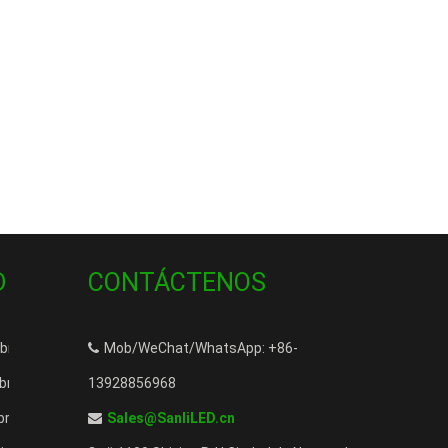
D
CONTÁCTENOS
 libre a prueba de agua para iluminación de piscinas
Mob/WeChat/WhatsApp: +86-
ibra óptica Fiberstars en venta
13928856968
fibra óptica empotradas LED de 80W en venta
Sales@SanliLED.cn