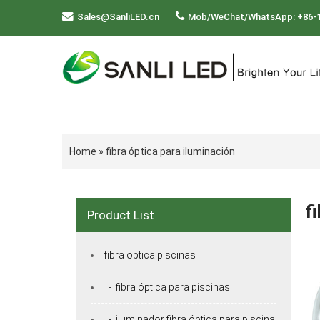
Sales@SanliLED.cn
Mob/WeChat/WhatsApp: +86-
Home
»
fibra óptica para iluminación
f
Product List
fibra optica piscinas
- fibra óptica para piscinas
- iluminador fibra óptica para piscina