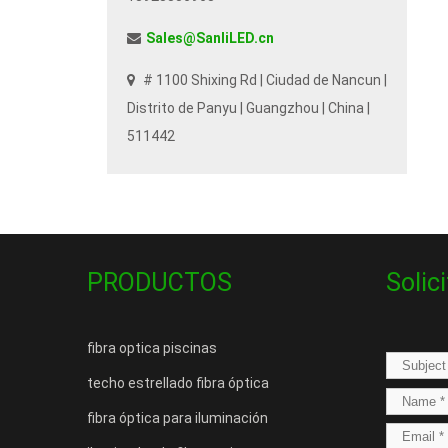
Sales@SanliLED.cn
# 1100 Shixing Rd | Ciudad de Nancun |
Distrito de Panyu | Guangzhou | China |
511442
PRODUCTOS
Solic
fibra optica piscinas
techo estrellado fibra óptica
fibra óptica para iluminación