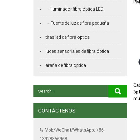
PM
- iluminador fibra óptica LED
- Fuente de luz de fibra pequeña
tiras led de fibra optica
luces sensoriales de fibra óptica
araña de fibra óptica
Cab
ópt
múl
CONTÁCTENOS
Mob/WeChat/WhatsApp: +86-
13928856968