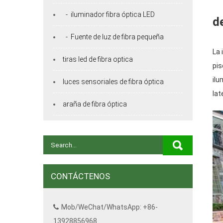
- iluminador fibra óptica LED
d
- Fuente de luz de fibra pequeña
La 
tiras led de fibra optica
pis
ilu
luces sensoriales de fibra óptica
lat
araña de fibra óptica
CONTÁCTENOS
Mob/WeChat/WhatsApp: +86-
13928856968