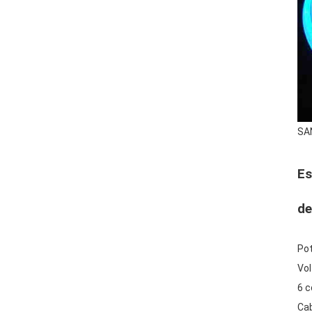
SAN
Es
de
Pot
Vol
6 c
Cab