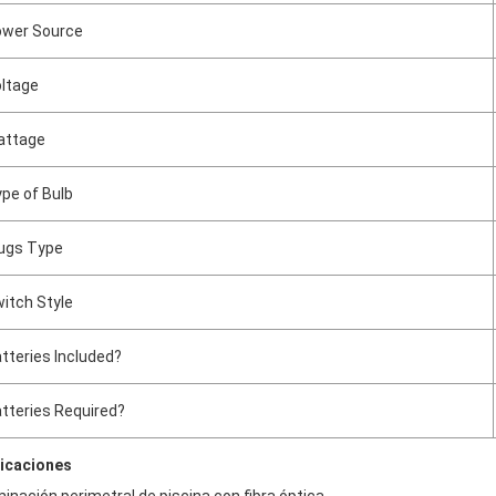
wer Source
ltage
attage
pe of Bulb
ugs Type
itch Style
tteries Included?
tteries Required?
licaciones
minación perimetral de piscina con fibra óptica.