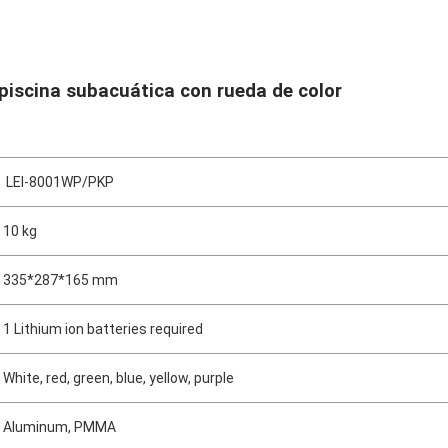
 piscina subacuática con rueda de color
LEI-8001WP/PKP
10 kg
335*287*165 mm
1 Lithium ion batteries required
White, red, green, blue, yellow, purple
Aluminum, PMMA