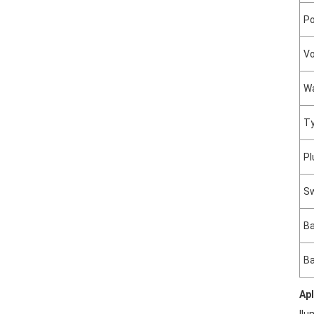
Po
Vo
W
Ty
Pl
Sw
Ba
Ba
Ap
Ilu