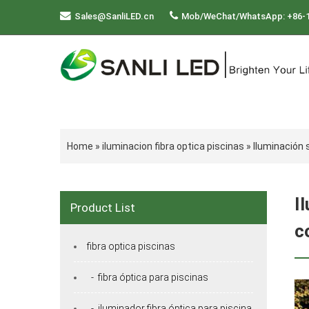
Sales@SanliLED.cn
Mob/WeChat/WhatsApp: +86-
Home
»
iluminacion fibra optica piscinas
»
Iluminación 
I
Product List
c
fibra optica piscinas
- fibra óptica para piscinas
- iluminador fibra óptica para piscina