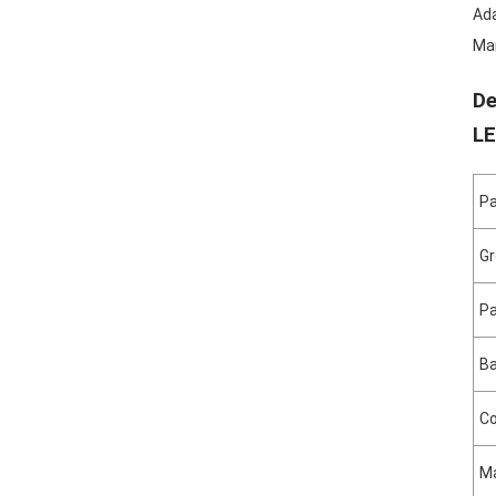
Ada
Man
De
LE
Pa
Gr
Pa
Ba
Co
Ma