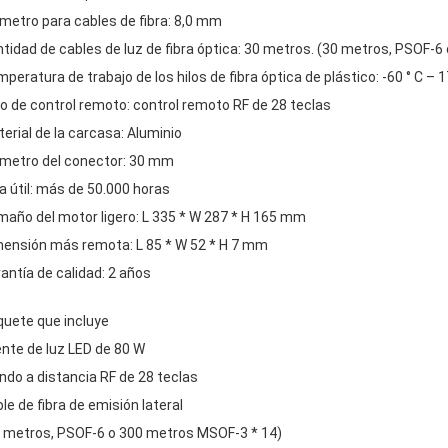
metro para cables de fibra: 8,0 mm
tidad de cables de luz de fibra óptica: 30 metros. (30 metros, PSOF-6
peratura de trabajo de los hilos de fibra óptica de plástico: -60 ° C – 1
o de control remoto: control remoto RF de 28 teclas
erial de la carcasa: Aluminio
metro del conector: 30 mm
a útil: más de 50.000 horas
año del motor ligero: L 335 * W 287 * H 165 mm
ensión más remota: L 85 * W 52 * H 7 mm
antía de calidad: 2 años
uete que incluye
nte de luz LED de 80 W
do a distancia RF de 28 teclas
le de fibra de emisión lateral
 metros, PSOF-6 o 300 metros MSOF-3 * 14)