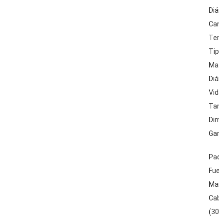
Diá
Can
Tem
Tip
Mat
Diá
Vid
Tam
Dim
Gar
Paq
Fue
Man
Cab
(30